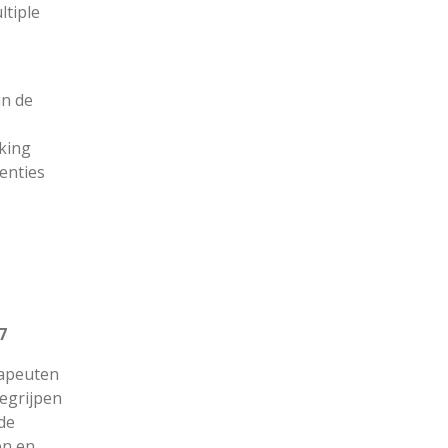
ltiple
in de
king
enties
7
rapeuten
egrijpen
de
en en