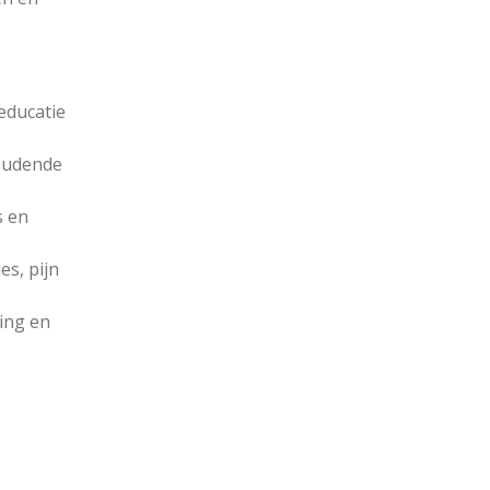
 educatie
houdende
s en
s, pijn
ing en