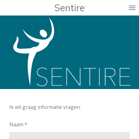
Sentire
Ga
direct
naar
de
hoofdinhoud
Ik wil graag informatie vragen:
Naam *